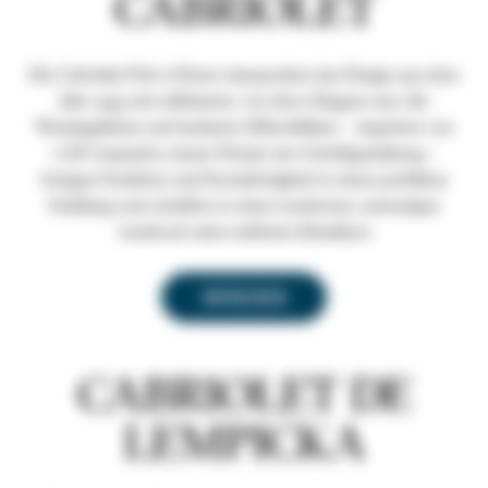
CABRIOLET
Die Cabriolet Prêt-à-Porter interpretiert das Design aus dem
Jahr 1933 mit raffinierter Art-déco-Eleganz neu. Ihr
Wendegehäuse und lackierte Ziffernblätter – inspiriert von
A.M Cassandre, einem Pionier der Schriftgestaltung –
bringen Funktion und Kunstfertigkeit in einen perfekten
Einklang und schaffen so einen modernen, anmutigen
Ausdruck eines zeitlosen Klassikers.
ENTDECKEN
CABRIOLET DE
LEMPICKA