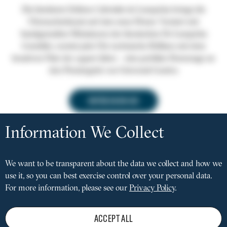
Die limitierte Edition Cabriolet de Lempicka bringt die
Uhrmacherkunst auf eine neue Ebene. Verziert mit
handgemalten Miniaturen der ikonischen De Lempicka
Gemälde, vereint jede Uhr technische Brillanz mit dem
kreativen Flair der 1930er Jahre – eine perfekte Hommage an
den Pioniergeist von Universal Genève.
ENTDECKEN SIE
Privacy
settings
Information We Collect
FACEBOOK
INSTAGRAM
LINKEDIN
Social
media
We want to be transparent about the data we collect and how we
PFLEGE
Pied
menu
use it, so you can best exercise control over your personal data.
DATENSCHUTZRICHTLINIE
de
IMPRESSUM
For more information, please see our
Privacy Policy
.
page
CONDITIONS OF SALE
NUTZUNGSBEDINGUNGEN
REJECT
ACCEPT ALL
PRESSE-LOUNGE