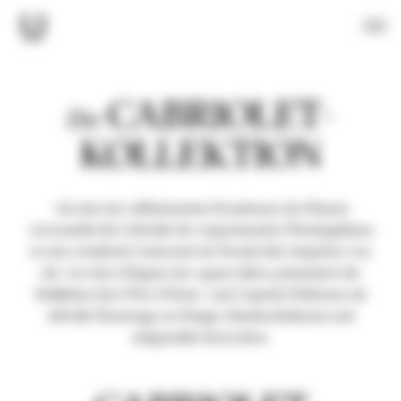
Direkt
Menü
zum
Inhalt
CABRIOLET-
Die
KOLLEKTION
Als eine der raffiniertesten Kreationen des Hauses
verwandelt die Cabriolet ihr wegweisendes Wendegehäuse
in eine zweifache Leinwand der Kreativität. Inspiriert von
der Art-déco-Eleganz der 1930er-Jahre, präsentiert die
Kollektion ihre Prêt-à-Porter- und Capsule-Editionen als
stilvolle Hommage an Design, Handwerkskunst und
zeitgemäße Innovation.